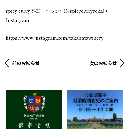
spicy curry 魯珈 ～ろか～(@spicycurryroka) •
Instagram
https://www.instagram.com/takahatawinery
前のお知らせ
次のお知らせ