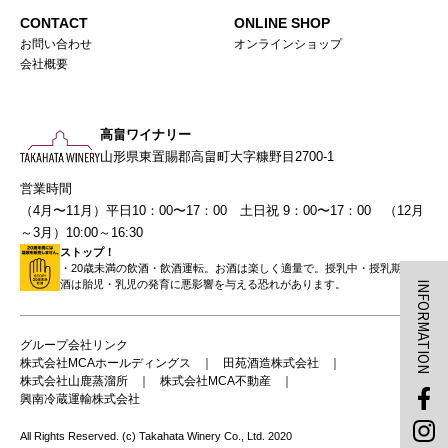
CONTACT
ONLINE SHOP
お問い合わせ
オンラインショップ
会社概要
高畠ワイナリー
山形県東置賜郡高畠町大字糠野目2700-1
営業時間
（4月〜11月）平日10：00〜17：00 土日祝 9：00〜17：00 （12月
～3月）10:00～16:30
ストップ！
・20歳未満の飲酒・飲酒運転。お酒は楽しく適量で。授乳中・授乳期の飲
酒は胎児・乳児の発育に悪影響を与える恐れがあります。
INFORMATION
グループ会社リンク
株式会社MCAホールディングス
田苑酒造株式会社
株式会社山鹿蒸溜所
株式会社MCA不動産
興南冷蔵運輸株式会社
All Rights Reserved. (c) Takahata Winery Co., Ltd. 2020