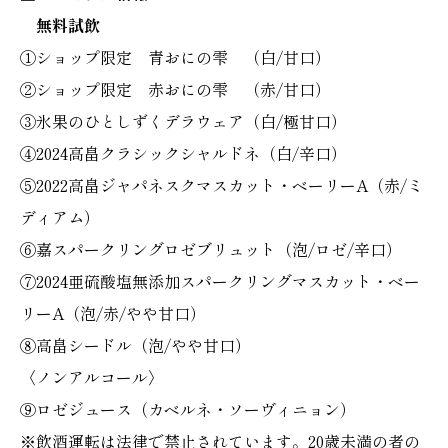
無料試飲
①ショップ限定 青おにの雫 （白/甘口）
②ショップ限定 赤おにの雫 （赤/甘口）
③氷果のひとしずくデラウェア（白/極甘口）
④2024高畠クラシックシャルドネ（白/辛口）
⑤2022高畠ジャパネスクマスカット・ベーリーA（赤/ミ
ディアム）
⑥嘉スパークリングロゼブリュット（泡/ロゼ/辛口）
⑦2024亜硫酸塩無添加スパークリングマスカット・ベー
リーA（泡/赤/やや甘口）
⑧高畠シードル（泡/やや甘口）
〈ノンアルコール〉
⑨ロゼジュース（カベルネ・ソーヴィニョン）
※飲酒運転は法律で禁止されています。20歳未満の者の