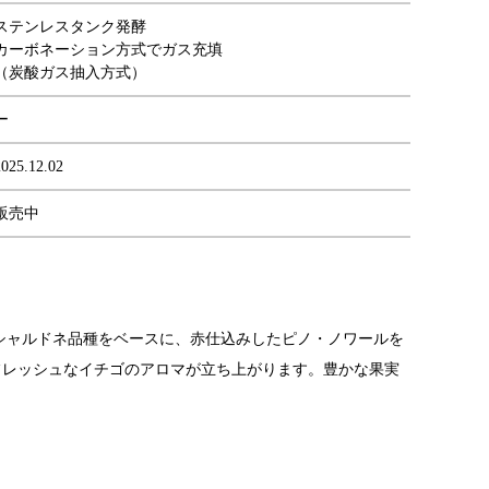
ステンレスタンク発酵
カーボネーション方式でガス充填
（炭酸ガス抽入方式）
ー
2025.12.02
販売中
のシャルドネ品種をベースに、赤仕込みしたピノ・ノワールを
フレッシュなイチゴのアロマが立ち上がります。豊かな果実