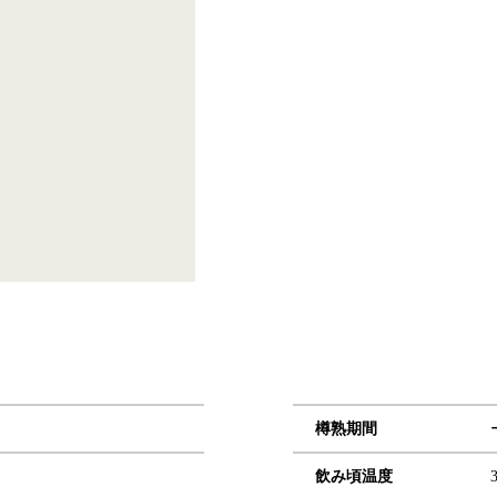
樽熟期間
飲み頃温度