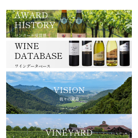
AWARD
HISTORY
コンクール受賞歴
WINE
DATABASE
ワインデータベース
VISION
我々の使命
VINEYARD