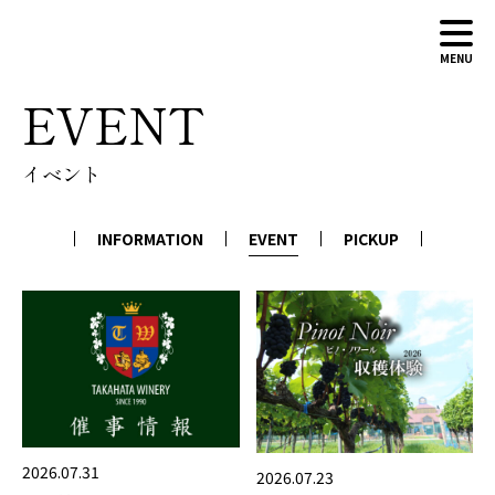
MENU
EVENT
ABOUT
イベント
WINERY
WINES
INFORMATION
EVENT
PICKUP
NEWS
CONTACT
ONLINE SHOP
2026.07.31
2026.07.23