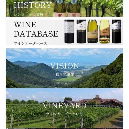
HISTORY
コンクール受賞歴
WINE
DATABASE
ワインデータベース
VISION
我々の使命
VINEYARD
ヴィンヤードについて