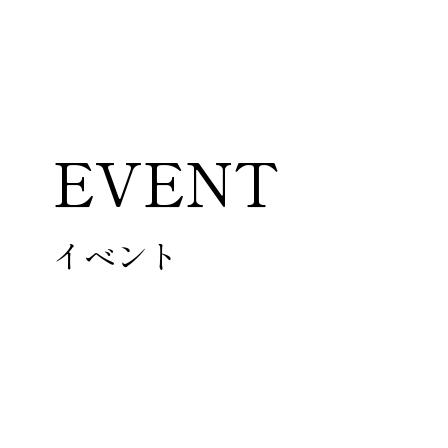
EVENT
ABOUT
WINERY
イベント
ビジョン・使命
ワイナリーのご案内
ワイナリーについて
アクセス
ヴィンヤードについて
醸造について