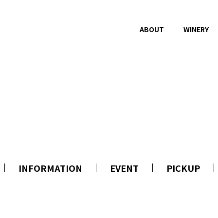
ABOUT
WINERY
WINES
NEWS
ラインナップ
お知らせ
ドメーヌタカハタオーヴィーニュ
イベント
ワインデータベース
ピックアップ
受賞歴
空Qu ONLINE
INFORMATION
EVENT
PICKUP