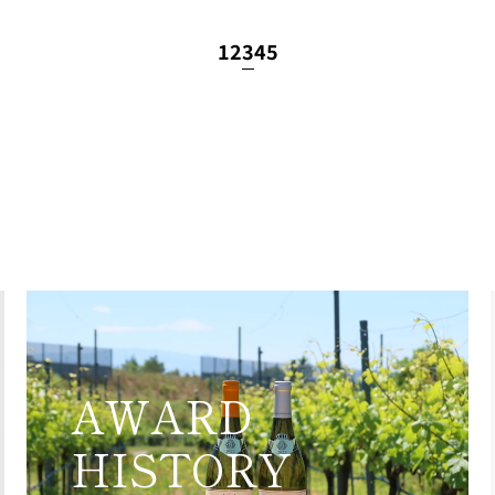
1
2
3
4
5
AWARD
HISTORY