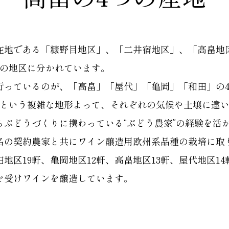
在地である「糠野目地区」、「二井宿地区」、「高畠地
つの地区に分かれています。
行っているのが、「高畠」「屋代」「亀岡」「和田」の
るという複雑な地形よって、それぞれの気候や土壌に違
ぶどうづくりに携わっている“ぶどう農家”の経験を活か
7名の契約農家と共にワイン醸造用欧州系品種の栽培に取
和田地区19軒、亀岡地区12軒、高畠地区13軒、屋代地区14
を受けワインを醸造しています。