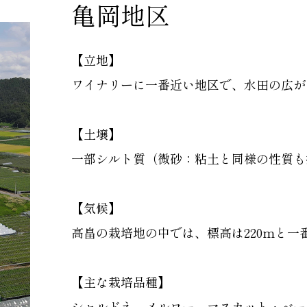
亀岡地区
【立地】
ワイナリーに一番近い地区で、水田の広が
【土壌】
一部シルト質（微砂：粘土と同様の性質も
【気候】
高畠の栽培地の中では、標高は220mと
【主な栽培品種】
シャルドネ、メルロー、マスカット・ベー