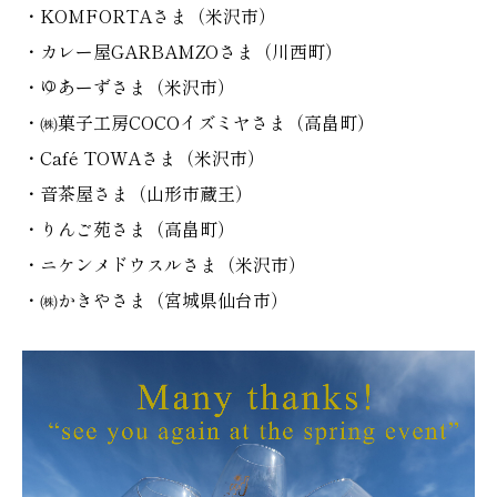
・KOMFORTAさま（米沢市）
・カレー屋GARBAMZOさま（川西町）
・ゆあーずさま（米沢市）
・㈱菓子工房COCOイズミヤさま（高畠町）
・Café TOWAさま（米沢市）
・音茶屋さま（山形市蔵王）
・りんご苑さま（高畠町）
・ニケンメドウスルさま（米沢市）
・㈱かきやさま（宮城県仙台市）