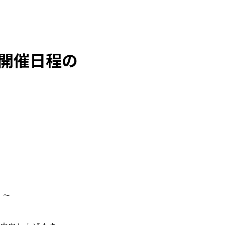
ト開催日程の
 ～