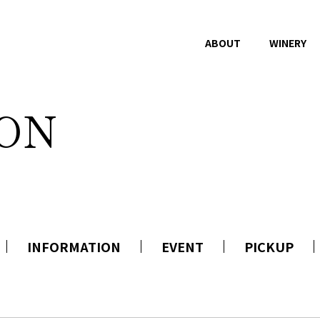
ABOUT
WINERY
ON
WINES
NEWS
ラインナップ
お知らせ
ドメーヌタカハタオーヴィーニュ
イベント
ワインデータベース
ピックアップ
受賞歴
空Qu ONLINE
INFORMATION
EVENT
PICKUP