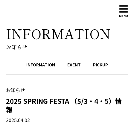
MENU
INFORMATION
ABOUT
お知らせ
WINERY
WINES
INFORMATION
EVENT
PICKUP
NEWS
CONTACT
ONLINE SHOP
お知らせ
2025 SPRING FESTA （5/3・4・5）情
報
2025.04.02