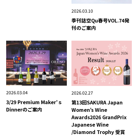
2026.03.10
季刊誌空Qu春号VOL.74発
刊のご案内
2026.03.04
2026.02.27
3/29 Premium Maker’ｓ
第13回SAKURA Japan
Dinnerのご案内
Women’s Wine
Awards2026 GrandPrix
Japanese Wine
/Diamond Trophy 受賞