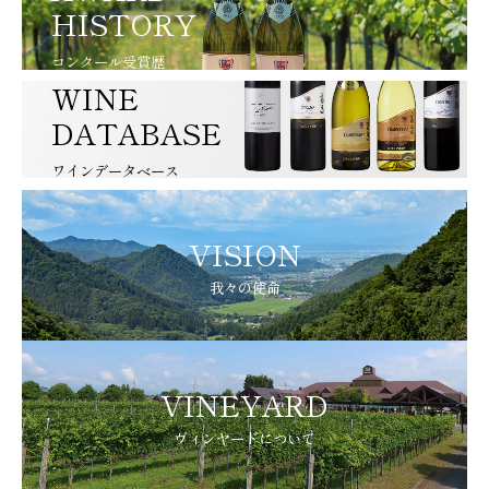
HISTORY
コンクール受賞歴
WINE
DATABASE
ワインデータベース
VISION
我々の使命
VINEYARD
ヴィンヤードについて