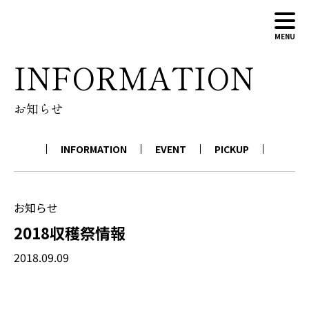
MENU
INFORMATION
ABOUT
お知らせ
WINERY
WINES
INFORMATION
EVENT
PICKUP
NEWS
CONTACT
ONLINE SHOP
お知らせ
2018収穫祭情報
2018.09.09