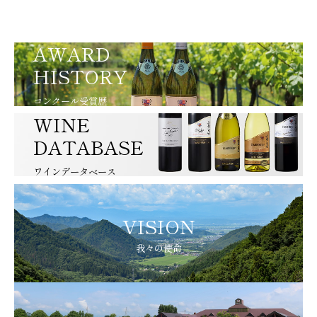
AWARD
HISTORY
コンクール受賞歴
WINE
DATABASE
ワインデータベース
VISION
我々の使命