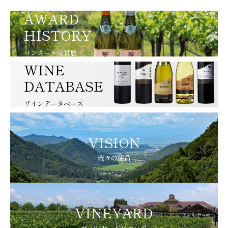
AWARD
HISTORY
コンクール受賞歴
WINE
DATABASE
ワインデータベース
VISION
我々の使命
VINEYARD