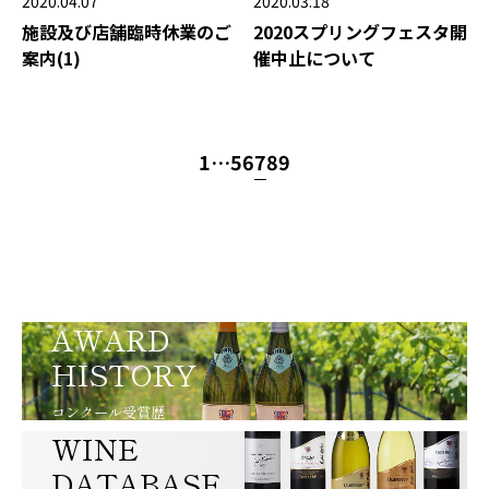
2020.04.07
2020.03.18
施設及び店舗臨時休業のご
2020スプリングフェスタ開
案内(1)
催中止について
1
…
5
6
7
8
9
AWARD
HISTORY
コンクール受賞歴
WINE
DATABASE