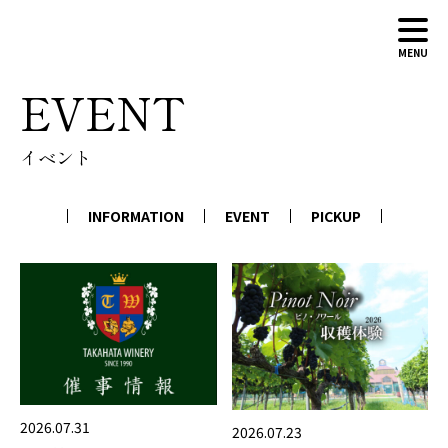
MENU
EVENT
ABOUT
イベント
WINERY
WINES
INFORMATION
EVENT
PICKUP
NEWS
CONTACT
ONLINE SHOP
2026.07.31
2026.07.23