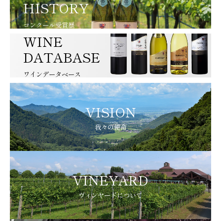
HISTORY
コンクール受賞歴
WINE
DATABASE
ワインデータベース
VISION
我々の使命
VINEYARD
ヴィンヤードについて