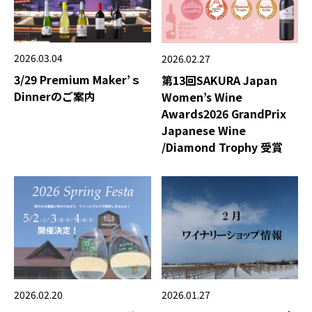
2026.03.04
2026.02.27
3/29 Premium Maker’ｓ
第13回SAKURA Japan
Dinnerのご案内
Women’s Wine
Awards2026 GrandPrix
Japanese Wine
/Diamond Trophy 受賞
2026.02.20
2026.01.27